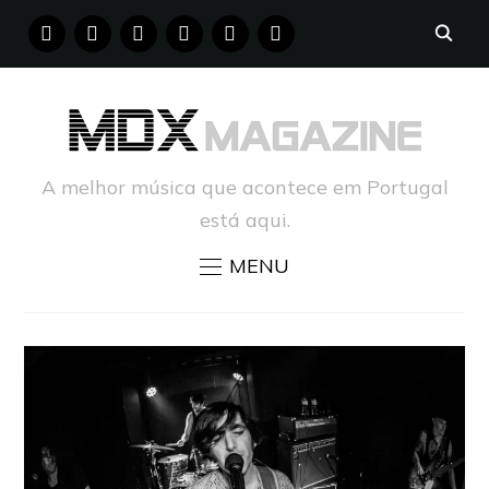
FACEBOOK
INSTAGRAM
YOUTUBE
X
PINTEREST
TUMBLR
A melhor música que acontece em Portugal
está aqui.
MENU