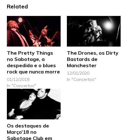
Related
The Pretty Things
The Drones, os Dirty
no Sabotage, a
Bastards de
despedida e o blues
Manchester
rock que nunca morre
12/01/2020
01/12/2018
In "Concertos"
In "Concertos"
Os destaques de
Março’18 no
Sabotage Club em