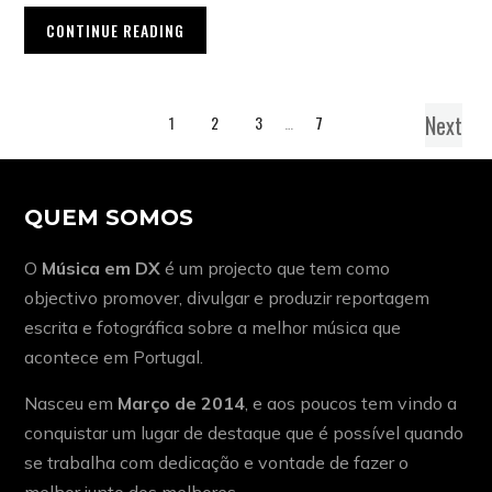
CONTINUE READING
Next
1
2
3
…
7
QUEM SOMOS
O
Música em DX
é um projecto que tem como
objectivo promover, divulgar e produzir reportagem
escrita e fotográfica sobre a melhor música que
acontece em Portugal.
Nasceu em
Março de 2014
, e aos poucos tem vindo a
conquistar um lugar de destaque que é possível quando
se trabalha com dedicação e vontade de fazer o
melhor junto dos melhores.