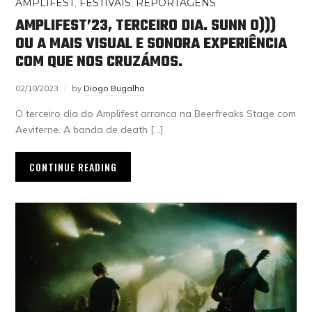
AMPLIFEST
,
FESTIVAIS
,
REPORTAGENS
AMPLIFEST’23, TERCEIRO DIA. SUNN O)))
OU A MAIS VISUAL E SONORA EXPERIÊNCIA
COM QUE NOS CRUZÁMOS.
02/10/2023
by
Diogo Bugalho
O terceiro dia do Amplifest arranca na Beerfreaks Stage com
Aeviterne. A banda de death […]
CONTINUE READING