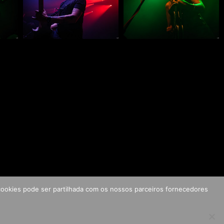
s cookies pode ser partilhada com os nossos parceiros fornecedores