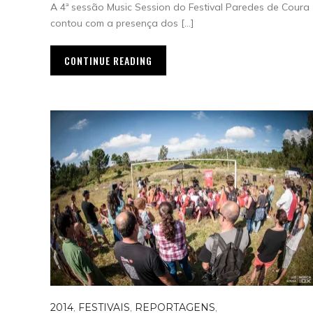
A 4ª sessão Music Session do Festival Paredes de Coura
contou com a presença dos […]
CONTINUE READING
2014
,
FESTIVAIS
,
REPORTAGENS
,