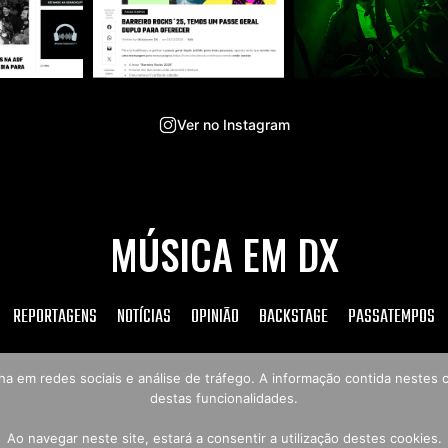
Ver no Instagram
MÚSICA EM DX
REPORTAGENS
NOTÍCIAS
OPINIÃO
BACKSTAGE
PASSATEMPOS
tilha em redes sociais e análise de tráfego. A informação contida neste
destas funcionalidades.
Copyright © 2026 Música em DX
Ao navegar neste site, estará a consentir a utilização destes cookies.