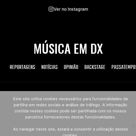
Ver no Instagram
MÚSICA EM DX
REPORTAGENS
NOTÍCIAS
OPINIÃO
BACKSTAGE
PASSATEMPO
Copyright © 2026 Música em DX
Este site utiliza cookies necessários para funcionalidades de
partilha em redes sociais e análise de tráfego. A informação
contida nestes cookies pode ser partilhada com os nossos
parceiros fornecedores destas funcionalidades.
Ao navegar neste site, estará a consentir a utilização destes
cookies.