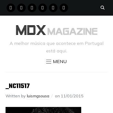
FACEBOOK
INSTAGRAM
YOUTUBE
X
PINTEREST
TUMBLR
A melhor música que acontece em Portugal
está aqui.
MENU
_NC11517
Written by
luismgsousa
on
11/01/2015