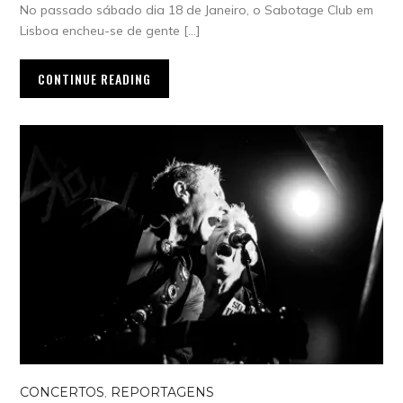
No passado sábado dia 18 de Janeiro, o Sabotage Club em
Lisboa encheu-se de gente […]
CONTINUE READING
CONCERTOS
,
REPORTAGENS