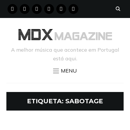
FACEBOOK
INSTAGRAM
YOUTUBE
X
PINTEREST
TUMBLR
A melhor música que acontece em Portugal
está aqui.
MENU
ETIQUETA:
SABOTAGE