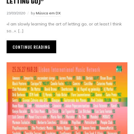
LETTING GO)”
23/03/2020
by
Música em DX
«I am slowly learning the art of letting go, or at least I think
so…». […]
CONTINUE READING