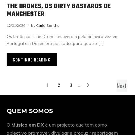
THE DRONES, OS DIRTY BASTARDS DE
MANCHESTER
12/01/2020
by
Carla Sancho
Os britânicos The Drones estiveram pela primeira vez em
Portugal em Dezembro passado, para quatro […]
CONTINUE READING
Next
1
2
3
…
9
QUEM SOMOS
O
Música em DX
é um projecto que tem como
objectivo promover, divulgar e produzir reportagem