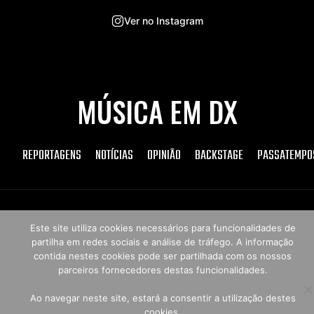
Ver no Instagram
MÚSICA EM DX
REPORTAGENS
NOTÍCIAS
OPINIÃO
BACKSTAGE
PASSATEMPO
Copyright © 2026 Música em DX
Este site utiliza cookies necessários para funcionalidades de
partilha em redes sociais e análise de tráfego. A informação
contida nestes cookies pode ser partilhada com os nossos
parceiros fornecedores destas funcionalidades.
Ao navegar neste site, estará a consentir a utilização destes
cookies.