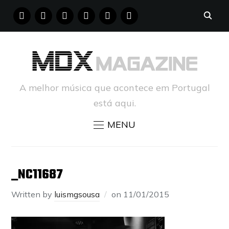
FACEBOOK
INSTAGRAM
YOUTUBE
X
PINTEREST
TUMBLR
A melhor música que acontece em Portugal
está aqui.
MENU
_NC11687
Written by
luismgsousa
on
11/01/2015