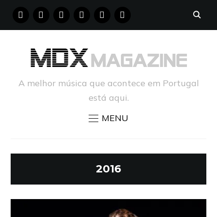
FACEBOOK
INSTAGRAM
YOUTUBE
X
PINTEREST
TUMBLR
A melhor música que acontece em Portugal
está aqui.
MENU
2016