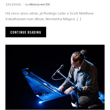
13/11/2016
by
Música em DX
Há cinco anos atrás, já Rodrigo Leão e Scott Matthew
trabalhavam num álbum, Montanha Mágica. […]
CONTINUE READING