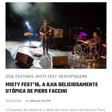
2016
,
FESTIVAIS
,
MISTY FEST
,
REPORTAGENS
MISTY FEST’16, A ILHA DELICIOSAMENTE
UTÓPICA DE PIERS FACCINI
06/11/2016
by
Música em DX
I Dreamed An Island é o título do novo disco do músico Piers