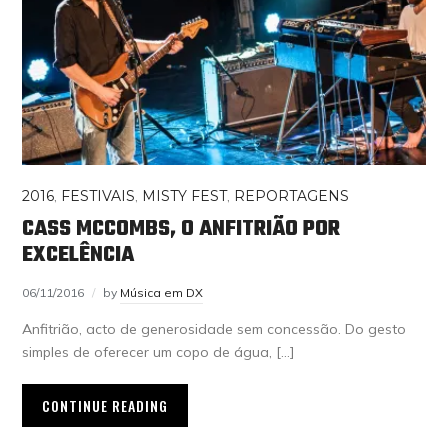
2016
,
FESTIVAIS
,
MISTY FEST
,
REPORTAGENS
CASS MCCOMBS, O ANFITRIÃO POR
EXCELÊNCIA
06/11/2016
by
Música em DX
Anfitrião, acto de generosidade sem concessão. Do gesto
simples de oferecer um copo de água, […]
CONTINUE READING