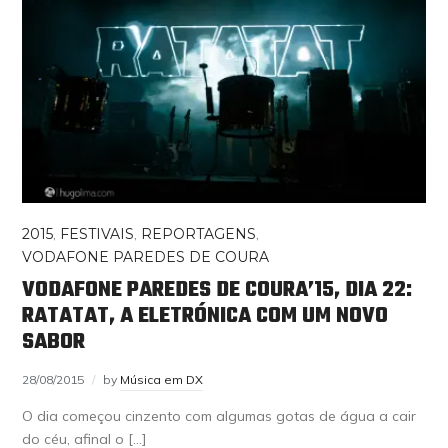
2015
,
FESTIVAIS
,
REPORTAGENS
,
VODAFONE PAREDES DE COURA
VODAFONE PAREDES DE COURA’15, DIA 22:
RATATAT, A ELETRÓNICA COM UM NOVO
SABOR
28/08/2015
by
Música em DX
O dia começou cinzento com algumas gotas de água a cair
do céu, afinal o […]