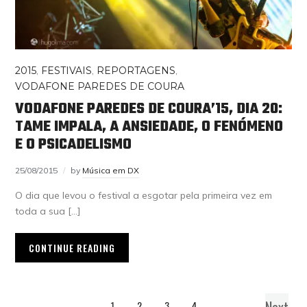
2015
,
FESTIVAIS
,
REPORTAGENS
,
VODAFONE PAREDES DE COURA
VODAFONE PAREDES DE COURA’15, DIA 20:
TAME IMPALA, A ANSIEDADE, O FENÓMENO
E O PSICADELISMO
25/08/2015
by
Música em DX
O dia que levou o festival a esgotar pela primeira vez em
toda a sua […]
CONTINUE READING
Next
1
2
3
4