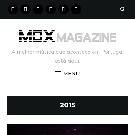
FACEBOOK
INSTAGRAM
YOUTUBE
X
PINTEREST
TUMBLR
A melhor música que acontece em Portugal
está aqui.
MENU
2015