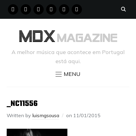
FACEBOOK
INSTAGRAM
YOUTUBE
X
PINTEREST
TUMBLR
A melhor música que acontece em Portugal
está aqui.
MENU
_NC11556
Written by
luismgsousa
on
11/01/2015