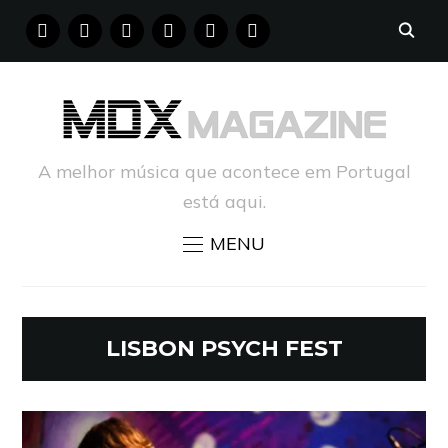
FACEBOOK
INSTAGRAM
YOUTUBE
X
PINTEREST
TUMBLR
A melhor música que acontece em Portugal
está aqui.
MENU
LISBON PSYCH FEST