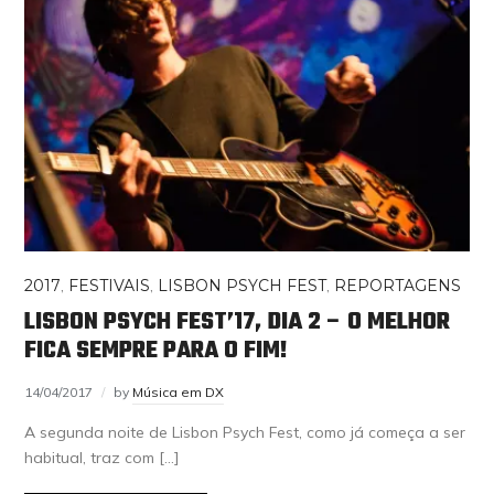
2017
,
FESTIVAIS
,
LISBON PSYCH FEST
,
REPORTAGENS
LISBON PSYCH FEST’17, DIA 2 – O MELHOR
FICA SEMPRE PARA O FIM!
14/04/2017
by
Música em DX
A segunda noite de Lisbon Psych Fest, como já começa a ser
habitual, traz com […]