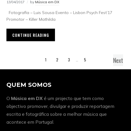
13/04/2017
by
Música em DX
Fotografia – Luis Sousa Evento – Lisbon Psych Fest’17
Promotor – Killer Mathilda
CONTINUE READING
Next
1
2
3
…
5
QUEM SOMOS
O
Música em DX
é um projecto que tem como
objectivo promover, divulgar e produzir reportagem
escrita e fotográfica sobre a melhor música que
acontece em Portugal.