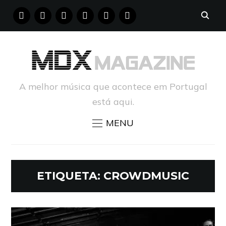
FACEBOOK
INSTAGRAM
YOUTUBE
X
PINTEREST
TUMBLR
A melhor música que acontece em Portugal
está aqui.
MENU
ETIQUETA:
CROWDMUSIC