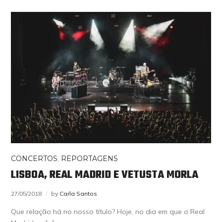
CONCERTOS
,
REPORTAGENS
LISBOA, REAL MADRID E VETUSTA MORLA
27/05/2018
by
Carla Santos
Que relação há no nosso título? Hoje, no dia em que o Real