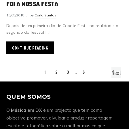
FOI A NOSSA FESTA
15/05/2018
by
Carla Santos
Depois de um primeiro dia de Capote Fest – na realidade, o
segundo do festival […]
CONTINUE READING
Next
1
2
3
…
6
QUEM SOMOS
O
Música em DX
é um projecto que tem como
objectivo promover, divulgar e produzir reportagem
escrita e fotográfica sobre a melhor música que