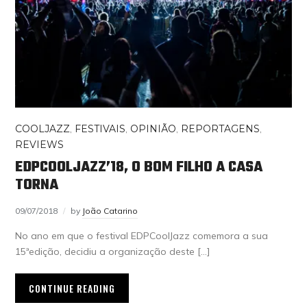
COOLJAZZ
,
FESTIVAIS
,
OPINIÃO
,
REPORTAGENS
,
REVIEWS
EDPCOOLJAZZ’18, O BOM FILHO A CASA
TORNA
09/07/2018
by
João Catarino
No ano em que o festival EDPCoolJazz comemora a sua
15ªedição, decidiu a organização deste […]
CONTINUE READING