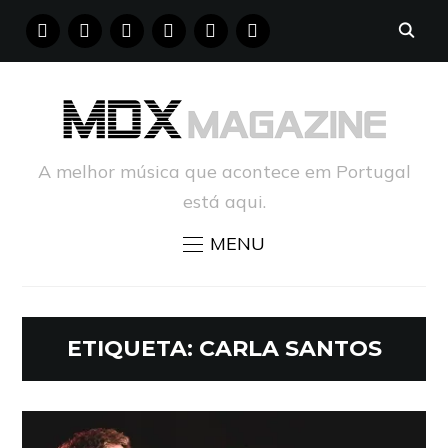
FACEBOOK
INSTAGRAM
YOUTUBE
X
PINTEREST
TUMBLR
A melhor música que acontece em Portugal
está aqui.
MENU
ETIQUETA:
CARLA SANTOS