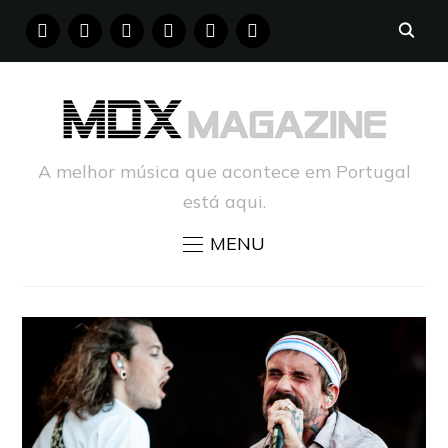
FACEBOOK
INSTAGRAM
YOUTUBE
X
PINTEREST
TUMBLR
A melhor música que acontece em Portugal
está aqui.
MENU