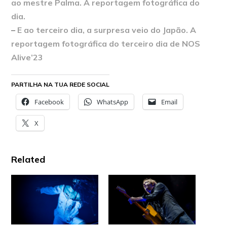
ao mestre Palma. A reportagem fotográfica do
dia.
–
E ao terceiro dia, a surpresa veio do Japão. A
reportagem fotográfica do terceiro dia de NOS
Alive’23
PARTILHA NA TUA REDE SOCIAL
Facebook
WhatsApp
Email
X
Related