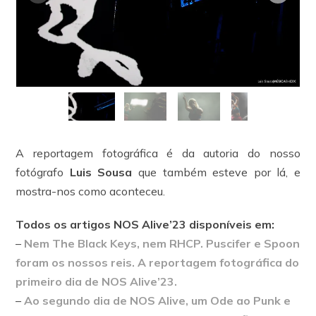
A reportagem fotográfica é da autoria do nosso
fotógrafo
Luis Sousa
que também esteve por lá, e
mostra-nos como aconteceu.
Todos os artigos NOS Alive’23 disponíveis em:
–
Nem The Black Keys, nem RHCP. Puscifer e Spoon
foram os nossos reis. A reportagem fotográfica do
primeiro dia de NOS Alive’23.
–
Ao segundo dia de NOS Alive, um Ode ao Punk e