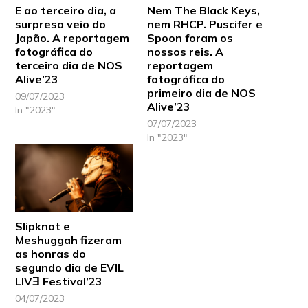
E ao terceiro dia, a
Nem The Black Keys,
surpresa veio do
nem RHCP. Puscifer e
Japão. A reportagem
Spoon foram os
fotográfica do
nossos reis. A
terceiro dia de NOS
reportagem
Alive’23
fotográfica do
primeiro dia de NOS
09/07/2023
Alive’23
In "2023"
07/07/2023
In "2023"
Slipknot e
Meshuggah fizeram
as honras do
segundo dia de EVIL
LIVƎ Festival’23
04/07/2023