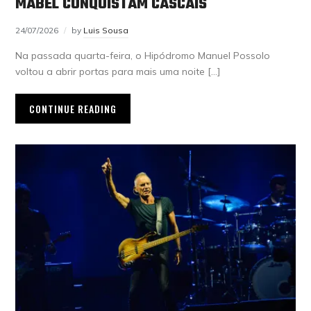
MABEL CONQUISTAM CASCAIS
24/07/2026
by
Luis Sousa
Na passada quarta-feira, o Hipódromo Manuel Possolo
voltou a abrir portas para mais uma noite […]
CONTINUE READING