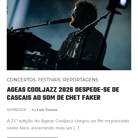
CONCERTOS
,
FESTIVAIS
,
REPORTAGENS
AGEAS COOLJAZZ 2026 DESPEDE-SE DE
CASCAIS AO SOM DE CHET FAKER
03/08/2026
by
Luis Sousa
A 21.ª edição do Ageas Cooljazz chegou ao fim na passada
sexta-feira, encerrando mais um […]