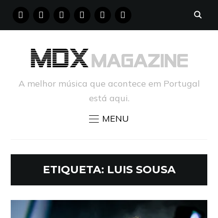
FACEBOOK
INSTAGRAM
YOUTUBE
X
PINTEREST
TUMBLR
A melhor música que acontece em Portugal
está aqui.
MENU
ETIQUETA:
LUIS SOUSA