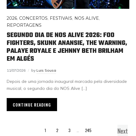
2026
,
CONCERTOS
,
FESTIVAIS
,
NOS ALIVE
,
REPORTAGENS
SEGUNDO DIA DE NOS ALIVE 2026: FOO
FIGHTERS, SKUNK ANANSIE, THE WARNING,
PALAYE ROYALE E JEHNNY BETH BRILHAM
EM ALGÉS
11/07/2026
by
Luis Sousa
Depois de uma jornada inaugural marcada pela diversidade
musical, o segundo dia do NOS Alive […]
CONTINUE READING
Next
1
2
3
…
245