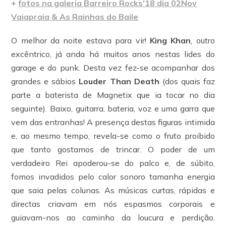
+
fotos na galeria Barreiro Rocks’18 dia 02Nov
Vaiapraia & As Rainhas do Baile
O melhor da noite estava para vir!
King Khan
, outro
excêntrico, já anda há muitos anos nestas lides do
garage e do punk. Desta vez fez-se acompanhar dos
grandes e sábios
Louder Than Death
(dos quais faz
parte a baterista de Magnetix que ia tocar no dia
seguinte). Baixo, guitarra, bateria, voz e uma garra que
vem das entranhas! A presença destas figuras intimida
e, ao mesmo tempo, revela-se como o fruto proibido
que tanto gostamos de trincar. O poder de um
verdadeiro Rei apoderou-se do palco e, de súbito,
fomos invadidos pelo calor sonoro tamanha energia
que saia pelas colunas. As músicas curtas, rápidas e
directas criavam em nós espasmos corporais e
guiavam-nos ao caminho da loucura e perdição.