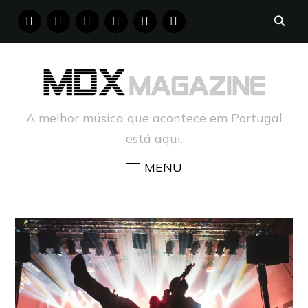
FACEBOOK
INSTAGRAM
YOUTUBE
X
PINTEREST
TUMBLR
A melhor música que acontece em Portugal
está aqui.
MENU