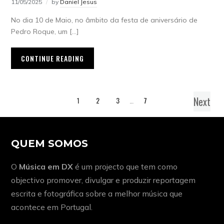
11/05/2025
by
Daniel Jesus
No dia 10 de Maio, no âmbito da festa de aniversário de
Pedro Roque, um […]
CONTINUE READING
Next
1
2
3
…
7
QUEM SOMOS
O
Música em DX
é um projecto que tem como
objectivo promover, divulgar e produzir reportagem
escrita e fotográfica sobre a melhor música que
acontece em Portugal.