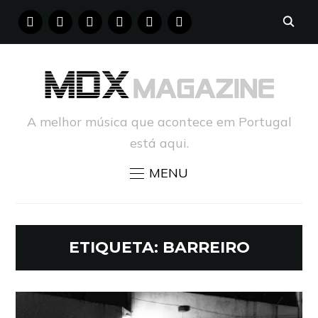
FACEBOOK
INSTAGRAM
YOUTUBE
X
PINTEREST
TUMBLR
A melhor música que acontece em Portugal
está aqui.
MENU
ETIQUETA:
BARREIRO