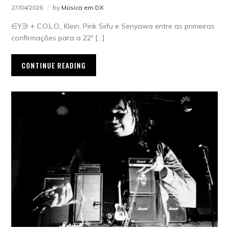
27/04/2026
by
Música em DX
∈Y∋ + C.O.L.O., Klein, Pink Siifu e Senyawa entre as primeiras
confirmações para a 22ª […]
CONTINUE READING