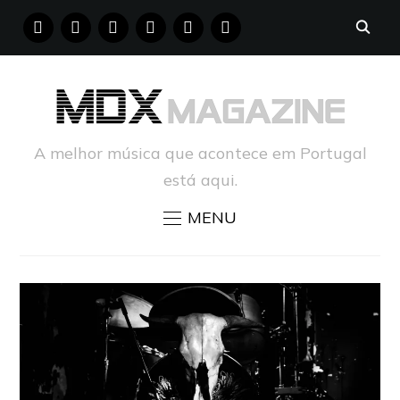
FACEBOOK
INSTAGRAM
YOUTUBE
X
PINTEREST
TUMBLR
A melhor música que acontece em Portugal
está aqui.
MENU