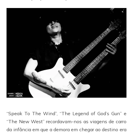
“Speak To The Wind”, “The Legend of God’s Gun” e
“The New West” recordavam-nos as viagens de carro
da infância em que a demora em chegar ao destino era