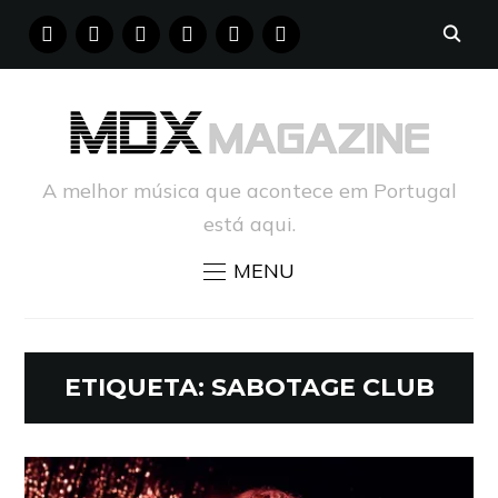
FACEBOOK
INSTAGRAM
YOUTUBE
X
PINTEREST
TUMBLR
A melhor música que acontece em Portugal
está aqui.
MENU
ETIQUETA:
SABOTAGE CLUB