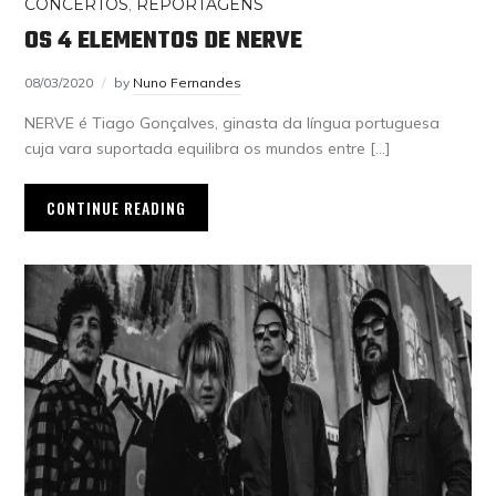
CONCERTOS
,
REPORTAGENS
OS 4 ELEMENTOS DE NERVE
08/03/2020
by
Nuno Fernandes
NERVE é Tiago Gonçalves, ginasta da língua portuguesa
cuja vara suportada equilibra os mundos entre […]
CONTINUE READING