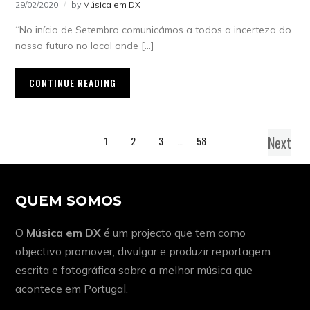
29/02/2020
by
Música em DX
“No início de Setembro comunicámos a todos a incerteza do
nosso futuro no local onde […]
CONTINUE READING
Next
1
2
3
…
58
QUEM SOMOS
O
Música em DX
é um projecto que tem como
objectivo promover, divulgar e produzir reportagem
escrita e fotográfica sobre a melhor música que
acontece em Portugal.