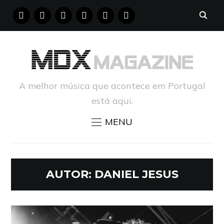
FACEBOOK
INSTAGRAM
YOUTUBE
X
PINTEREST
TUMBLR
A melhor música que acontece em Portugal
está aqui.
MENU
AUTOR:
DANIEL JESUS