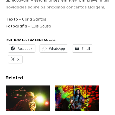
apregoavam – estaria antes em Kiev. Em breve,
mais
novidades sobre os próximos concertos Margem
.
Texto
– Carla Santos
Fotografia
– Luis Sousa
PARTILHA NA TUA REDE SOCIAL
Facebook
WhatsApp
Email
X
Related