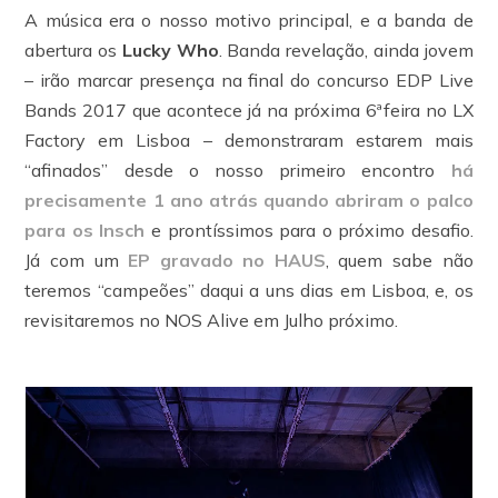
A música era o nosso motivo principal, e a banda de
abertura os
Lucky Who
. Banda revelação, ainda jovem
– irão marcar presença na final do concurso EDP Live
Bands 2017 que acontece já na próxima 6ªfeira no LX
Factory em Lisboa – demonstraram estarem mais
“afinados” desde o nosso primeiro encontro
há
precisamente 1 ano atrás quando abriram o palco
para os Insch
e prontíssimos para o próximo desafio.
Já com um
EP gravado no HAUS
, quem sabe não
teremos “campeões” daqui a uns dias em Lisboa, e, os
revisitaremos no NOS Alive em Julho próximo.