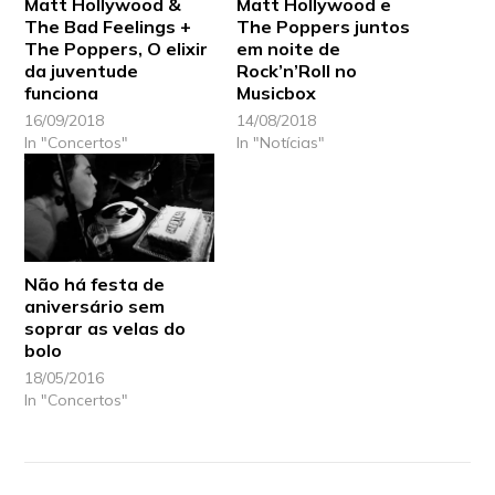
Matt Hollywood &
Matt Hollywood e
The Bad Feelings +
The Poppers juntos
The Poppers, O elixir
em noite de
da juventude
Rock’n’Roll no
funciona
Musicbox
16/09/2018
14/08/2018
In "Concertos"
In "Notícias"
Não há festa de
aniversário sem
soprar as velas do
bolo
18/05/2016
In "Concertos"