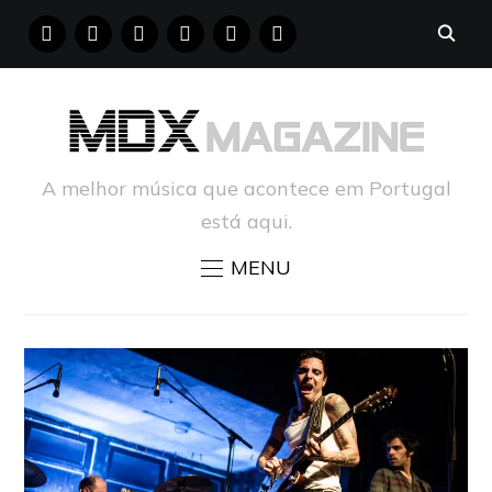
FACEBOOK
INSTAGRAM
YOUTUBE
X
PINTEREST
TUMBLR
A melhor música que acontece em Portugal
está aqui.
MENU