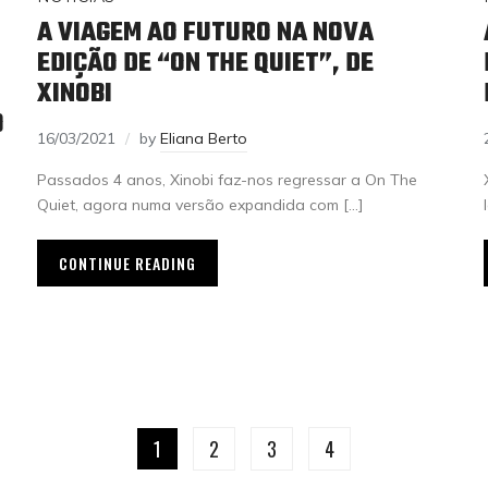
A VIAGEM AO FUTURO NA NOVA
EDIÇÃO DE “ON THE QUIET”, DE
XINOBI
O
16/03/2021
by
Eliana Berto
Passados 4 anos, Xinobi faz-nos regressar a On The
Quiet, agora numa versão expandida com […]
CONTINUE READING
1
2
3
4