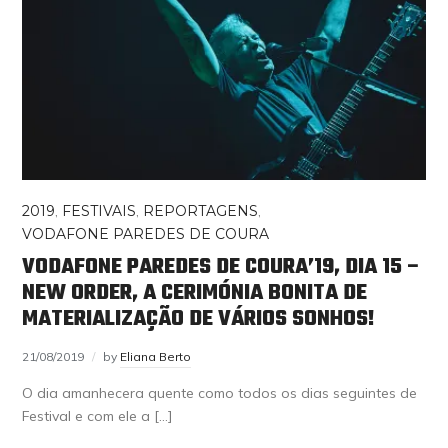
2019
,
FESTIVAIS
,
REPORTAGENS
,
VODAFONE PAREDES DE COURA
VODAFONE PAREDES DE COURA’19, DIA 15 –
NEW ORDER, A CERIMÓNIA BONITA DE
MATERIALIZAÇÃO DE VÁRIOS SONHOS!
21/08/2019
by
Eliana Berto
O dia amanhecera quente como todos os dias seguintes de
Festival e com ele a […]