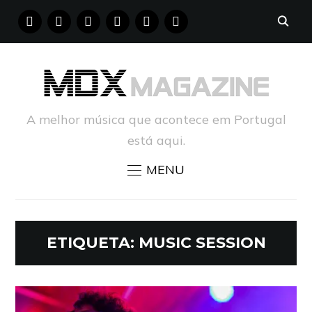
FACEBOOK
INSTAGRAM
YOUTUBE
X
PINTEREST
TUMBLR
A melhor música que acontece em Portugal
está aqui.
MENU
ETIQUETA:
MUSIC SESSION