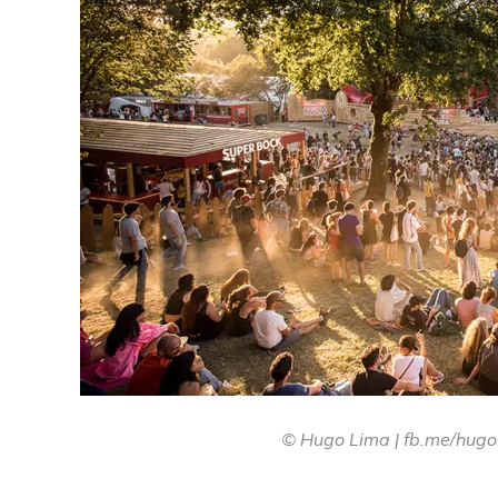
© Hugo Lima | fb.me/hugo