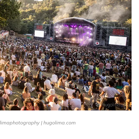
limaphotography | hugolima.com