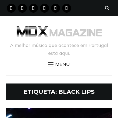
FACEBOOK
INSTAGRAM
YOUTUBE
X
PINTEREST
TUMBLR
A melhor música que acontece em Portugal
está aqui.
MENU
ETIQUETA:
BLACK LIPS