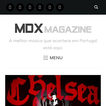
FACEBOOK
INSTAGRAM
YOUTUBE
X
PINTEREST
TUMBLR
A melhor música que acontece em Portugal
está aqui.
MENU