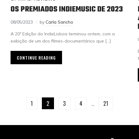
OS PREMIADOS INDIEMUSIC DE 2023
08/05/2023
by
Carla Sancho
A 20ª Edição do IndieLisboa terminou ontem, com a
exibição de um dos filmes-documentários que […]
CONTINUE READING
1
2
3
4
…
21