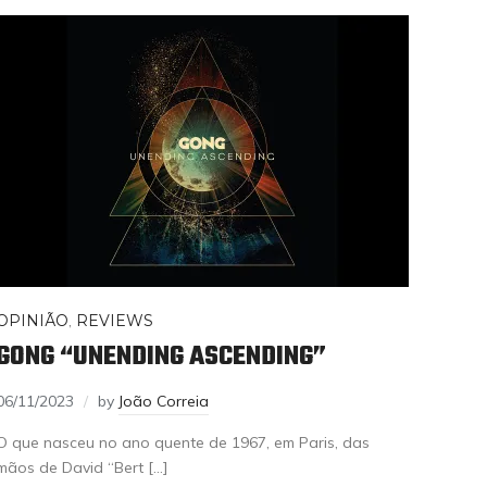
OPINIÃO
,
REVIEWS
GONG “UNENDING ASCENDING”
06/11/2023
by
João Correia
O que nasceu no ano quente de 1967, em Paris, das
mãos de David “Bert […]