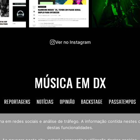
Ver no Instagram
MÚSICA EM DX
REPORTAGENS
NOTÍCIAS
OPINIÃO
BACKSTAGE
PASSATEMPOS
tilha em redes sociais e análise de tráfego. A informação contida neste
destas funcionalidades.
Copyright © 2026 Música em DX