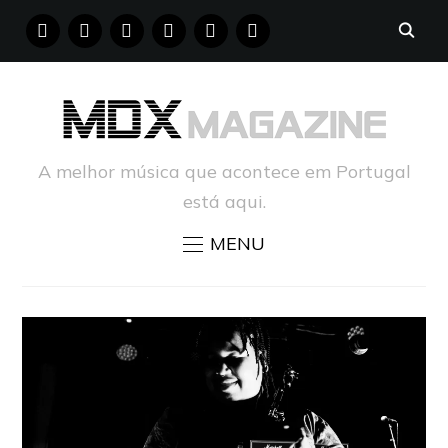
FACEBOOK
INSTAGRAM
YOUTUBE
X
PINTEREST
TUMBLR
A melhor música que acontece em Portugal
está aqui.
MENU