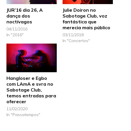
JUR’16 dia 26, A
Julie Doiron no
dança dos
Sabotage Club, voz
noctívagos
fantástica que
merecia mais público
04/11/2016
In "2016"
03/11/2018
In "Concertos"
Hangloser e Egbo
com LAmA e svra no
Sabotage Club,
temos entradas para
oferecer
11/02/2020
In "Passatempos"