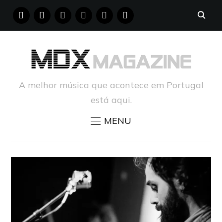
FACEBOOK
INSTAGRAM
YOUTUBE
X
PINTEREST
TUMBLR
A melhor música que acontece em Portugal
está aqui.
MENU