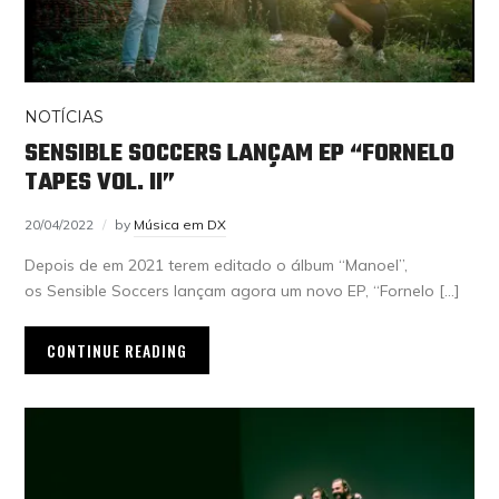
NOTÍCIAS
SENSIBLE SOCCERS LANÇAM EP “FORNELO
TAPES VOL. II”
20/04/2022
by
Música em DX
Depois de em 2021 terem editado o álbum “Manoel”,
os Sensible Soccers lançam agora um novo EP, “Fornelo […]
CONTINUE READING