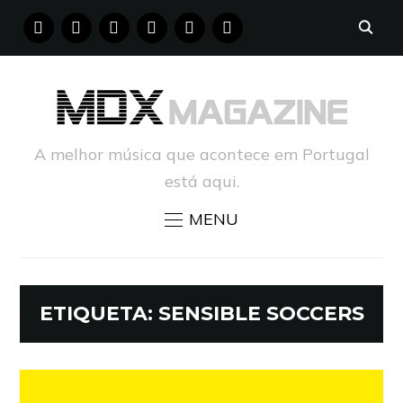
FACEBOOK
INSTAGRAM
YOUTUBE
X
PINTEREST
TUMBLR
A melhor música que acontece em Portugal
está aqui.
MENU
ETIQUETA:
SENSIBLE SOCCERS