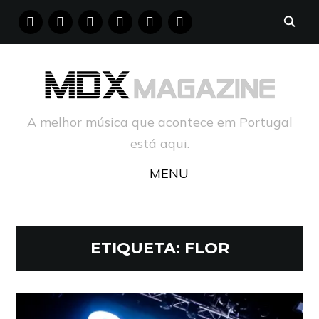
FACEBOOK
INSTAGRAM
YOUTUBE
X
PINTEREST
TUMBLR
A melhor música que acontece em Portugal
está aqui.
MENU
ETIQUETA:
FLOR