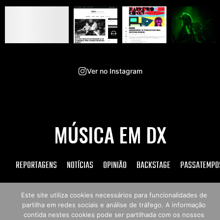
Ver no Instagram
MÚSICA EM DX
REPORTAGENS
NOTÍCIAS
OPINIÃO
BACKSTAGE
PASSATEMPO
Este site utiliza cookies necessários para funcionalidades de
partilha em redes sociais e análise de tráfego. A informação
Copyright © 2026 Música em DX
contida nestes cookies pode ser partilhada com os nossos