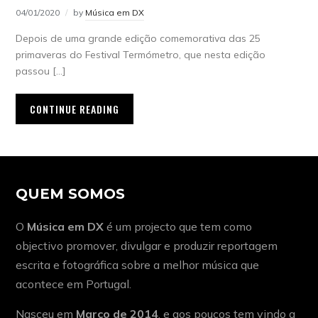
04/01/2020
by
Música em DX
Depois de uma grande edição comemorativa das 25
primaveras do Festival Termómetro, que nesta edição
passou […]
CONTINUE READING
QUEM SOMOS
O
Música em DX
é um projecto que tem como
objectivo promover, divulgar e produzir reportagem
escrita e fotográfica sobre a melhor música que
acontece em Portugal.
Nasceu em
Março de 2014
, e aos poucos tem vindo a