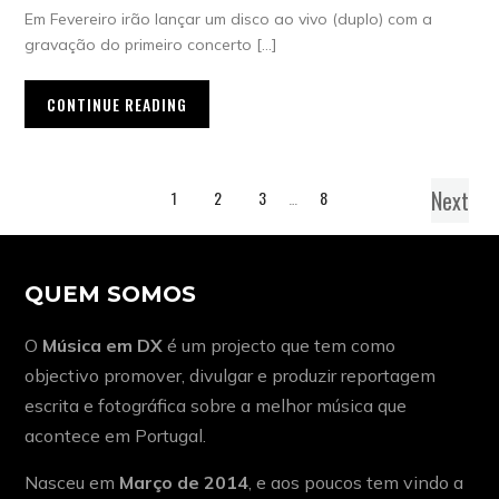
Em Fevereiro irão lançar um disco ao vivo (duplo) com a
gravação do primeiro concerto […]
CONTINUE READING
Next
1
2
3
…
8
QUEM SOMOS
O
Música em DX
é um projecto que tem como
objectivo promover, divulgar e produzir reportagem
escrita e fotográfica sobre a melhor música que
acontece em Portugal.
Nasceu em
Março de 2014
, e aos poucos tem vindo a