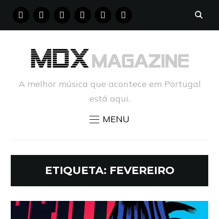
FACEBOOK
INSTAGRAM
YOUTUBE
X
PINTEREST
TUMBLR
A melhor música que acontece em Portugal
está aqui.
MENU
ETIQUETA:
FEVEREIRO