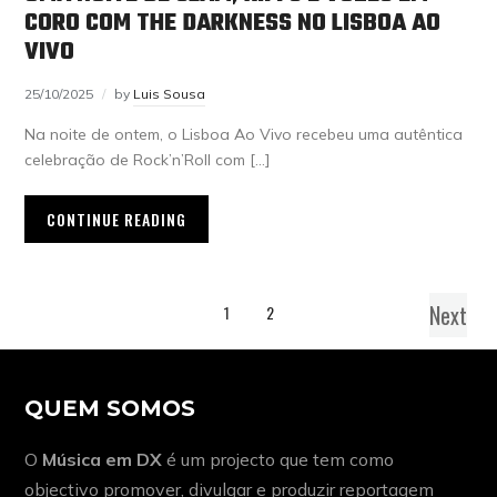
CORO COM THE DARKNESS NO LISBOA AO
VIVO
25/10/2025
by
Luis Sousa
Na noite de ontem, o Lisboa Ao Vivo recebeu uma autêntica
celebração de Rock’n’Roll com […]
CONTINUE READING
Next
1
2
QUEM SOMOS
O
Música em DX
é um projecto que tem como
objectivo promover, divulgar e produzir reportagem