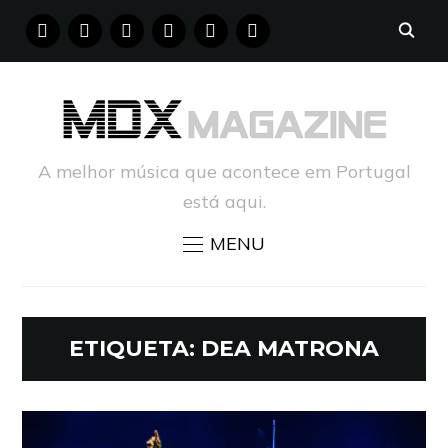
FACEBOOK
INSTAGRAM
YOUTUBE
X
PINTEREST
TUMBLR
A melhor música que acontece em Portugal
está aqui.
MENU
ETIQUETA:
DEA MATRONA