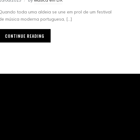
10/08/2015
by
Música em DX
Quando toda uma aldeia se une em prol de um festival
de música moderna portuguesa, […]
CONTINUE READING