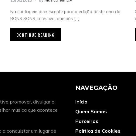
13/08/2015
by
Música em DX
Na contagem decrescente para a edição deste ano do
BONS SONS, o festival que pôs […]
CONTINUE READING
NAVEGAÇÃO
ivo promover, divulgar e
Início
melhor música que acontece
Quem Somos
Parceiros
o a conquistar um lugar de
Política de Cookies