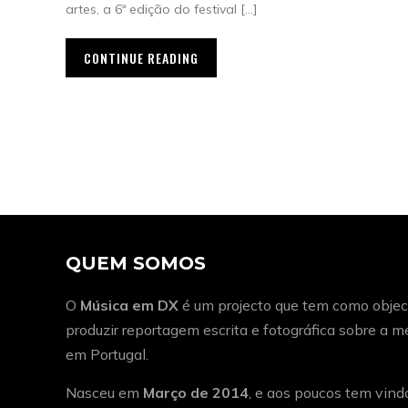
artes, a 6ª edição do festival […]
CONTINUE READING
QUEM SOMOS
O
Música em DX
é um projecto que tem como object
produzir reportagem escrita e fotográfica sobre a 
em Portugal.
Nasceu em
Março de 2014
, e aos poucos tem vind