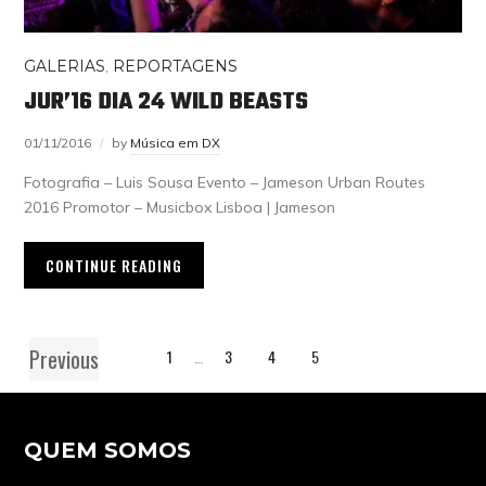
GALERIAS
,
REPORTAGENS
JUR’16 DIA 24 WILD BEASTS
01/11/2016
by
Música em DX
Fotografia – Luis Sousa Evento – Jameson Urban Routes
2016 Promotor – Musicbox Lisboa | Jameson
CONTINUE READING
Previous
1
…
3
4
5
QUEM SOMOS