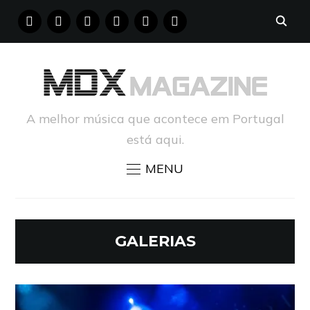
FACEBOOK
INSTAGRAM
YOUTUBE
X
PINTEREST
TUMBLR
A melhor música que acontece em Portugal
está aqui.
MENU
GALERIAS