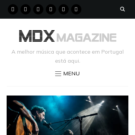
FACEBOOK
INSTAGRAM
YOUTUBE
X
PINTEREST
TUMBLR
A melhor música que acontece em Portugal
está aqui.
MENU