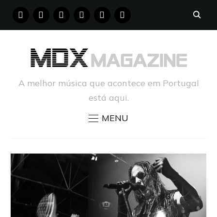
FACEBOOK
INSTAGRAM
YOUTUBE
X
PINTEREST
TUMBLR
A melhor música que acontece em Portugal
está aqui.
MENU