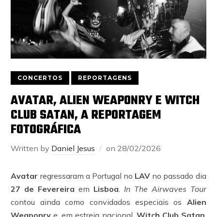
CONCERTOS
REPORTAGENS
AVATAR, ALIEN WEAPONRY E WITCH
CLUB SATAN, A REPORTAGEM
FOTOGRÁFICA
Written by
Daniel Jesus
on
28/02/2026
Avatar
regressaram a Portugal no
LAV
no passado dia
27 de Fevereira
em
Lisboa
.
In The Airwaves Tour
contou ainda como convidados especiais os
Alien
Weaponry
e, em estreia nacional,
Witch Club Satan
.