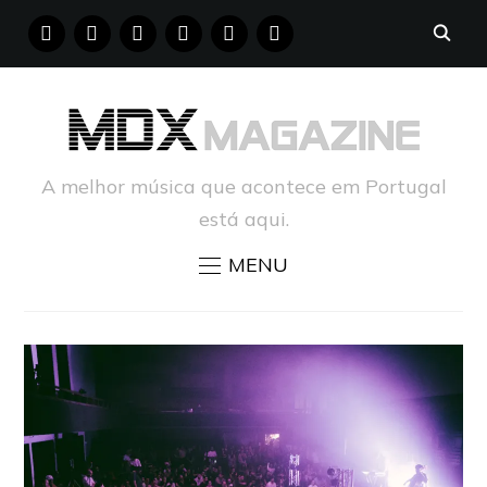
FACEBOOK
INSTAGRAM
YOUTUBE
X
PINTEREST
TUMBLR
A melhor música que acontece em Portugal
está aqui.
MENU