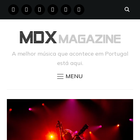
FACEBOOK
INSTAGRAM
YOUTUBE
X
PINTEREST
TUMBLR
A melhor música que acontece em Portugal
está aqui.
MENU