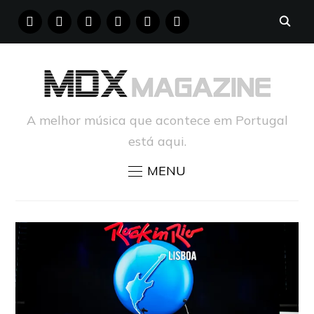
FACEBOOK
INSTAGRAM
YOUTUBE
X
PINTEREST
TUMBLR
A melhor música que acontece em Portugal
está aqui.
MENU