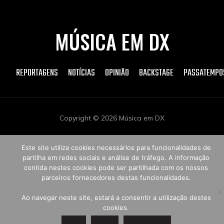
MÚSICA EM DX
REPORTAGENS
NOTÍCIAS
OPINIÃO
BACKSTAGE
PASSATEMPO
Copyright © 2026 Música em DX
Este site utiliza cookies necessários para funcionalidades de
partilha em redes sociais e análise de tráfego. A informação
contida nestes cookies pode ser partilhada com os nossos
parceiros fornecedores destas funcionalidades.
Ao navegar neste site, estará a consentir a utilização destes
cookies.