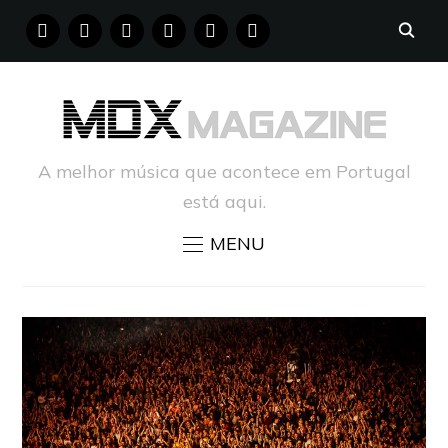
FACEBOOK
INSTAGRAM
YOUTUBE
X
PINTEREST
TUMBLR
A melhor música que acontece em Portugal
está aqui.
MENU