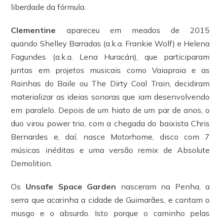
liberdade da fórmula.
Clementine
apareceu em meados de 2015
quando Shelley Barradas (a.k.a. Frankie Wolf) e Helena
Fagundes (a.k.a. Lena Huracán), que participaram
juntas em projetos musicais como Vaiapraia e as
Rainhas do Baile ou The Dirty Coal Train, decidiram
materializar as ideias sonoras que iam desenvolvendo
em paralelo. Depois de um hiato de um par de anos, o
duo virou power trio, com a chegada do baixista Chris
Bernardes e, daí, nasce Motorhome, disco com 7
músicas inéditas e uma versão remix de Absolute
Demolition.
Os
Unsafe Space Garden
nasceram na Penha, a
serra que acarinha a cidade de Guimarães, e cantam o
musgo e o absurdo. Isto porque o caminho pelas