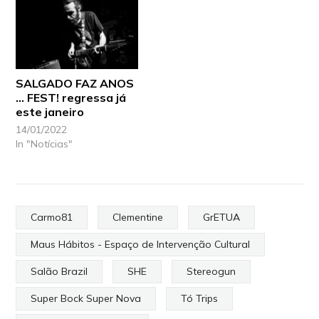
SALGADO FAZ ANOS
… FEST! regressa já
este janeiro
14/01/2022
In "Notícias"
Carmo81
Clementine
GrETUA
Maus Hábitos - Espaço de Intervenção Cultural
Salão Brazil
SHE
Stereogun
Super Bock Super Nova
Tó Trips