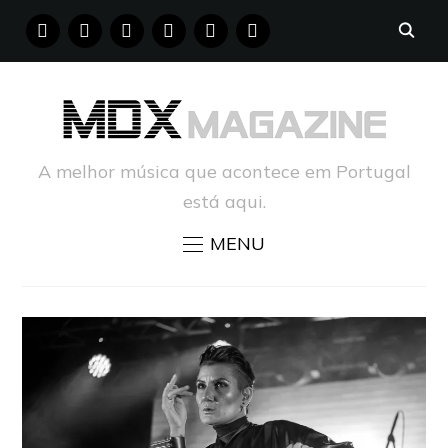
FACEBOOK
INSTAGRAM
YOUTUBE
X
PINTEREST
TUMBLR
A melhor música que acontece em Portugal
está aqui.
MENU