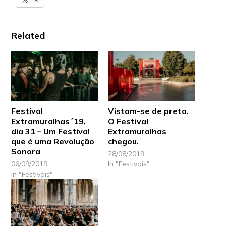
Related
Festival
Vistam-se de preto.
Extramuralhas´19,
O Festival
dia 31 – Um Festival
Extramuralhas
que é uma Revolução
chegou.
Sonora
28/08/2019
06/09/2019
In "Festivais"
In "Festivais"