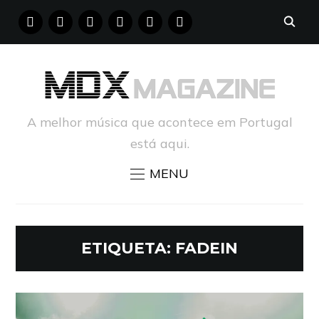
FACEBOOK
INSTAGRAM
YOUTUBE
X
PINTEREST
TUMBLR
A melhor música que acontece em Portugal
está aqui.
MENU
ETIQUETA:
FADEIN