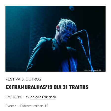
FESTIVAIS
,
OUTROS
EXTRAMURALHAS’19 DIA 31 TRAITRS
02/09/2019
by
Idalécio Francisco
Evento – Extramuralhas’19