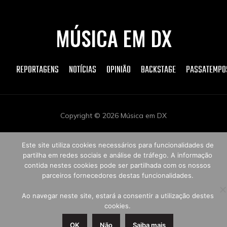
MÚSICA EM DX
REPORTAGENS
NOTÍCIAS
OPINIÃO
BACKSTAGE
PASSATEMPO
Copyright © 2026 Música em DX
Este site utiliza cookies necessários para funcionalidades de
partilha em redes sociais e análise de tráfego. A informação
contida nestes cookies pode ser partilhada com os nossos
parceiros fornecedores destas funcionalidades.
Ao navegar neste site, estará a consentir a utilização destes
cookies.
OK
Não
Saiba mais