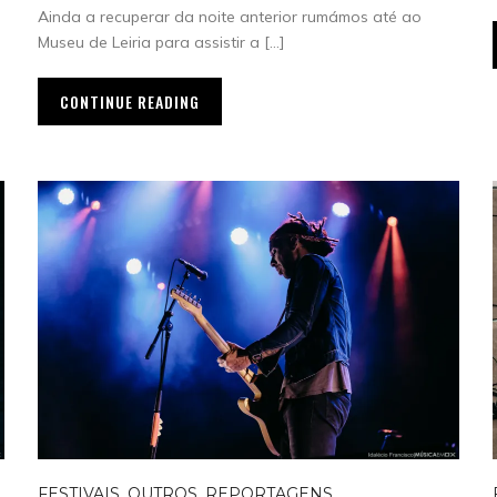
Ainda a recuperar da noite anterior rumámos até ao
Museu de Leiria para assistir a […]
CONTINUE READING
FESTIVAIS
,
OUTROS
,
REPORTAGENS