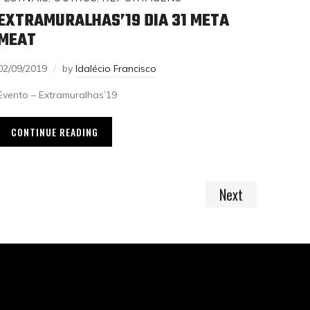
EXTRAMURALHAS’19 DIA 31 META
MEAT
02/09/2019
by
Idalécio Francisco
Evento – Extramuralhas’19
CONTINUE READING
Next