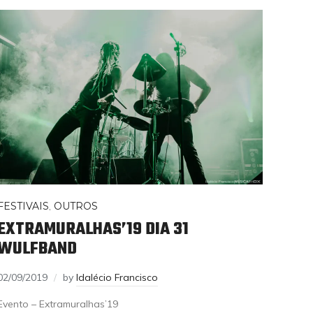
FESTIVAIS
,
OUTROS
EXTRAMURALHAS’19 DIA 31
WULFBAND
02/09/2019
by
Idalécio Francisco
Evento – Extramuralhas’19