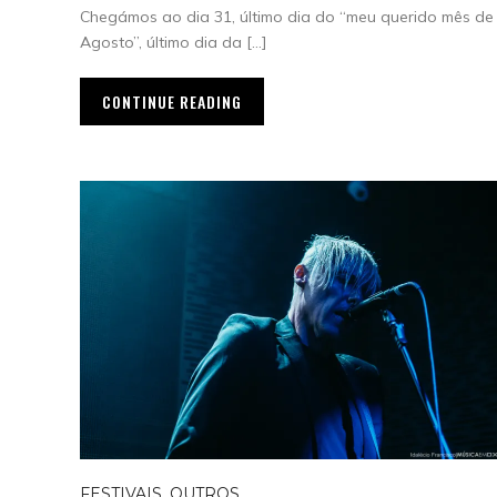
Chegámos ao dia 31, último dia do “meu querido mês de
Agosto”, último dia da […]
CONTINUE READING
FESTIVAIS
,
OUTROS