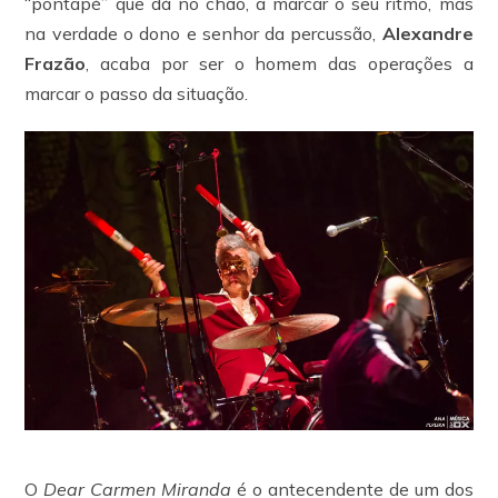
“pontapé” que dá no chão, a marcar o seu ritmo, mas
na verdade o dono e senhor da percussão,
Alexandre
Frazão
, acaba por ser o homem das operações a
marcar o passo da situação.
O
Dear Carmen Miranda
é o antecendente de um dos