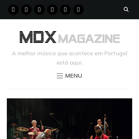
FACEBOOK
INSTAGRAM
YOUTUBE
X
PINTEREST
TUMBLR
A melhor música que acontece em Portugal
está aqui.
MENU