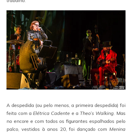
trabalho.
A despedida (ou pelo menos, a primeira despedida) foi
feita com a
Elétrica Cadente
e a
Theo’s Walking
. Mas
no encore e com todos os figurantes espalhados pelo
palco, vestidos à anos 20, foi dançado com
Menina