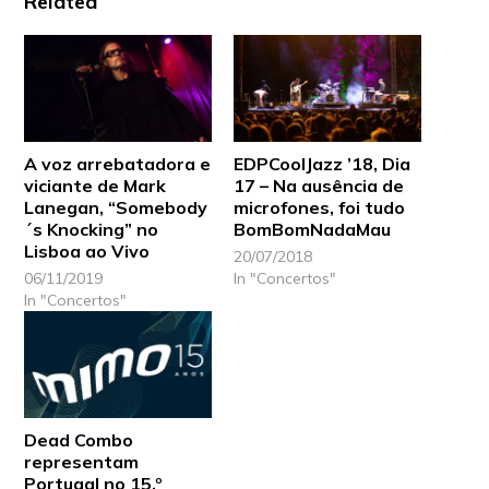
Related
A voz arrebatadora e
EDPCoolJazz ’18, Dia
viciante de Mark
17 – Na ausência de
Lanegan, “Somebody
microfones, foi tudo
´s Knocking” no
BomBomNadaMau
Lisboa ao Vivo
20/07/2018
06/11/2019
In "Concertos"
In "Concertos"
Dead Combo
representam
Portugal no 15.º