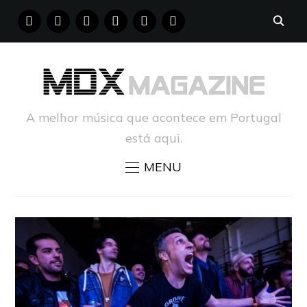
FACEBOOK
INSTAGRAM
YOUTUBE
X
PINTEREST
TUMBLR
A melhor música que acontece em Portugal
está aqui.
MENU