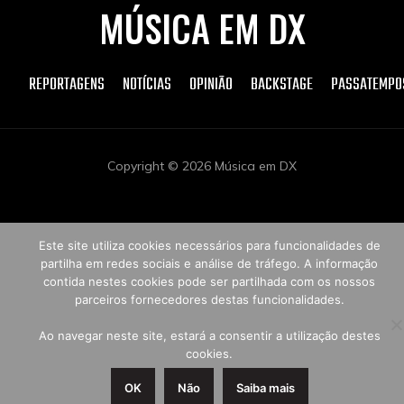
MÚSICA EM DX
REPORTAGENS
NOTÍCIAS
OPINIÃO
BACKSTAGE
PASSATEMPO
Copyright © 2026 Música em DX
Este site utiliza cookies necessários para funcionalidades de
partilha em redes sociais e análise de tráfego. A informação
contida nestes cookies pode ser partilhada com os nossos
parceiros fornecedores destas funcionalidades.
Ao navegar neste site, estará a consentir a utilização destes
cookies.
OK
Não
Saiba mais