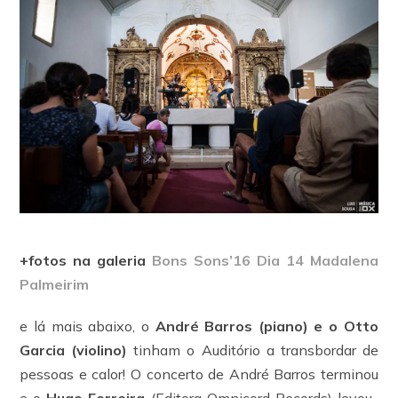
+fotos na galeria
Bons Sons’16 Dia 14 Madalena
Palmeirim
e lá mais abaixo, o
André Barros (piano) e o Otto
Garcia (violino)
tinham o Auditório a transbordar de
pessoas e calor! O concerto de André Barros terminou
e o
Hugo Ferreira
(Editora Omnicord Records) levou-