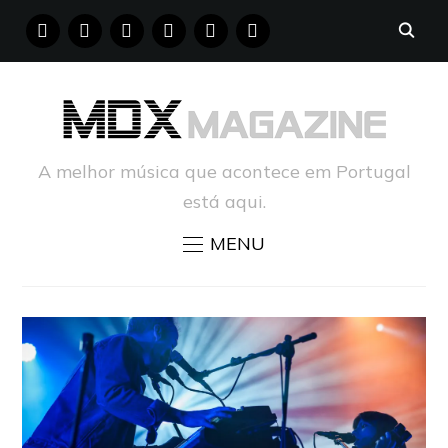
FACEBOOK
INSTAGRAM
YOUTUBE
X
PINTEREST
TUMBLR
A melhor música que acontece em Portugal
está aqui.
MENU