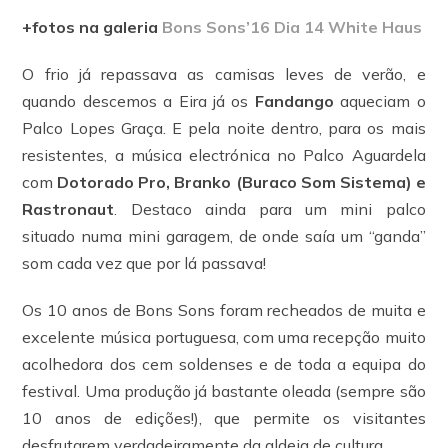
+fotos na galeria
Bons Sons’16 Dia 14 White Haus
O frio já repassava as camisas leves de verão, e
quando descemos a Eira já os
Fandango
aqueciam o
Palco Lopes Graça. E pela noite dentro, para os mais
resistentes, a música electrónica no Palco Aguardela
com
Dotorado Pro, Branko (Buraco Som Sistema) e
Rastronaut
. Destaco ainda para um mini palco
situado numa mini garagem, de onde saía um “ganda”
som cada vez que por lá passava!
Os 10 anos de Bons Sons foram recheados de muita e
excelente música portuguesa, com uma recepção muito
acolhedora dos cem soldenses e de toda a equipa do
festival. Uma produção já bastante oleada (sempre são
10 anos de edições!), que permite os visitantes
desfrutarem verdadeiramente da aldeia de cultura.