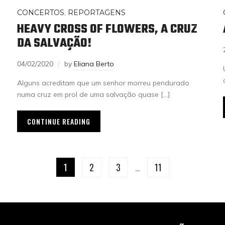
CONCERTOS
,
REPORTAGENS
HEAVY CROSS OF FLOWERS, A CRUZ
DA SALVAÇÃO!
04/02/2020
by
Eliana Berto
Alguns acreditam que um senhor morreu pendurado
numa cruz em prol de uma salvação quase […]
CONTINUE READING
1
2
3
…
11