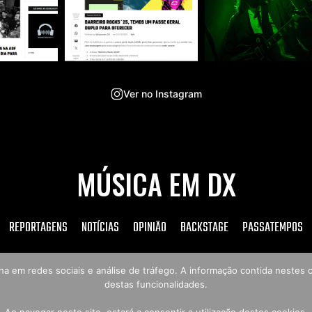
Ver no Instagram
MÚSICA EM DX
REPORTAGENS
NOTÍCIAS
OPINIÃO
BACKSTAGE
PASSATEMPOS
tilha em redes sociais e análise de tráfego. A informação contida neste
destas funcionalidades.
Copyright © 2026 Música em DX