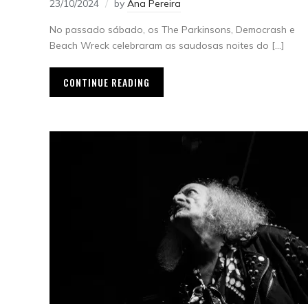
23/10/2024
by
Ana Pereira
No passado sábado, os The Parkinsons, Democrash e
Beach Wreck celebraram as saudosas noites do […]
CONTINUE READING