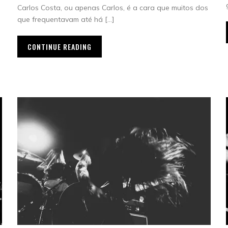
Carlos Costa, ou apenas Carlos, é a cara que muitos dos
que frequentavam até há […]
CONTINUE READING