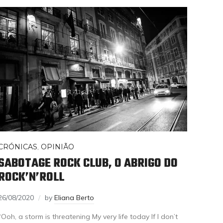
CRÓNICAS
,
OPINIÃO
SABOTAGE ROCK CLUB, O ABRIGO DO
ROCK’N’ROLL
26/08/2020
by
Eliana Berto
“Ooh, a storm is threatening My very life today If I don’t