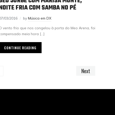
SEU JORGE COM MARISA MONTE,
NOITE FRIA COM SAMBA NO PÉ
07/03/2016
by
Música em DX
O vento frio que nos congelou à porta do Meo Arena, foi
compensado meia hora […]
CONTINUE READING
Next