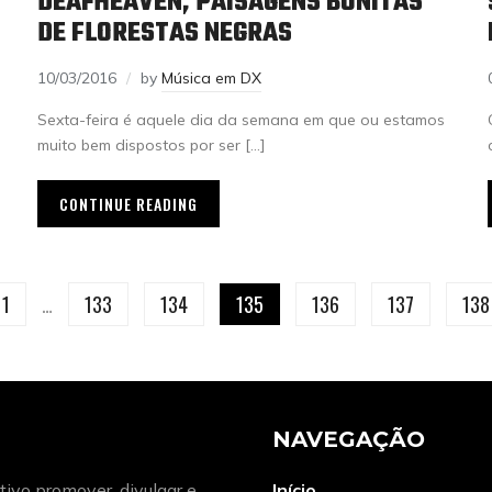
DEAFHEAVEN, PAISAGENS BONITAS
DE FLORESTAS NEGRAS
10/03/2016
by
Música em DX
Sexta-feira é aquele dia da semana em que ou estamos
muito bem dispostos por ser […]
CONTINUE READING
1
…
133
134
135
136
137
138
NAVEGAÇÃO
ivo promover, divulgar e
Início