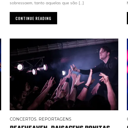
sobressaem, tanto aquelas que são […]
CONTINUE READING
CONCERTOS
,
REPORTAGENS