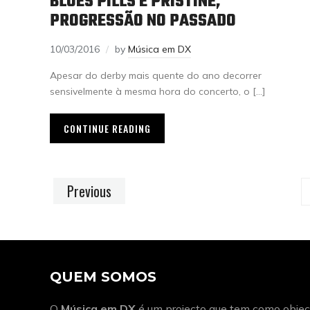
BLUES PILLS E PRISTINE,
PROGRESSÃO NO PASSADO
10/03/2016
by
Música em DX
Apesar do derby mais quente do ano decorrer
sensivelmente à mesma hora do concerto, o […]
CONTINUE READING
Previous
QUEM SOMOS
O
Música em DX
é um projecto que tem como object