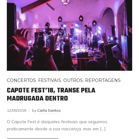
CONCERTOS
,
FESTIVAIS
,
OUTROS
,
REPORTAGENS
CAPOTE FEST’18, TRANSE PELA
MADRUGADA DENTRO
12/05/2018
by
Carla Santos
O Capote Fest é daqueles festivais que seguimos
praticamente desde a sua nascença, mas em […]