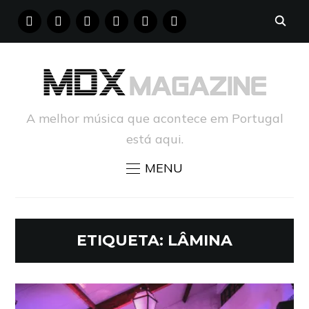
FACEBOOK
INSTAGRAM
YOUTUBE
X
PINTEREST
TUMBLR
A melhor música que acontece em Portugal
está aqui.
MENU
ETIQUETA:
LÂMINA