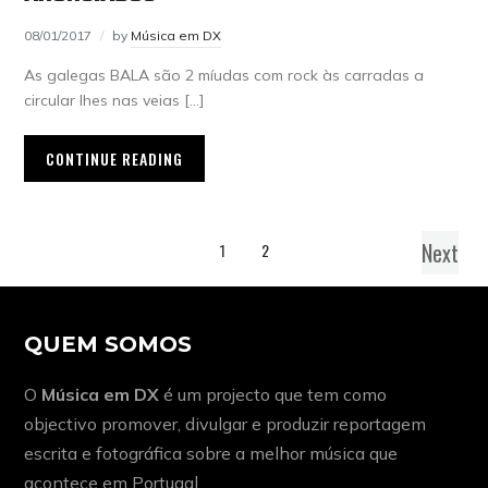
08/01/2017
by
Música em DX
As galegas BALA são 2 míudas com rock às carradas a
circular lhes nas veias […]
CONTINUE READING
Next
1
2
QUEM SOMOS
O
Música em DX
é um projecto que tem como
objectivo promover, divulgar e produzir reportagem
escrita e fotográfica sobre a melhor música que
acontece em Portugal.